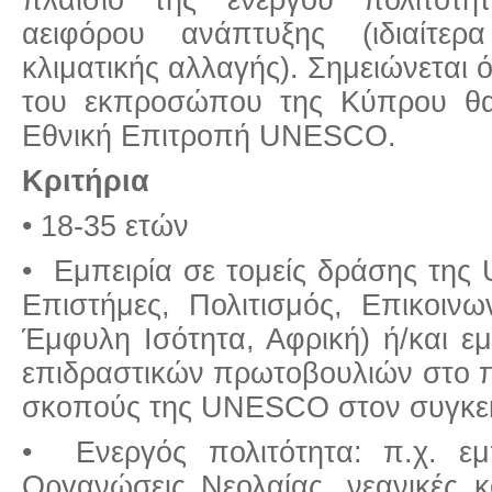
αειφόρου ανάπτυξης (ιδιαίτερ
κλιματικής αλλαγής). Σημειώνεται 
του εκπροσώπου της Κύπρου θα
Εθνική Επιτροπή UNESCO.
Κριτήρια
• 18-35 ετών
• Εμπειρία σε τομείς δράσης τη
Επιστήμες, Πολιτισμός, Επικοιν
Έμφυλη Ισότητα, Αφρική) ή/και ε
επιδραστικών πρωτοβουλιών στο π
σκοπούς της UNESCO στον συγκεκ
• Ενεργός πολιτότητα: π.χ. ε
Οργανώσεις Νεολαίας, νεανικές κο