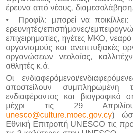
έρευνα από νέους, διαμεσολάβησ
• Προφίλ: μπορεί να ποικίλλει: 
ερευνητές/επιστήμονες/εμπειρο
επιχειρηματίες, ηγέτες ΜΚΟ, νεαρό
οργανισμούς και αναπτυξιακές ο
οργανώσεων νεολαίας, καλλιτέχνε
αθλητές κ.ά.
Οι ενδιαφερόμενοι/ενδιαφερόμε
αποστείλουν συμπληρωμένη
ενδιαφέροντος και βιογραφικό σ
μέχρι τις 29 Απριλίο
unesco@culture.moec.gov.cy
) ώσ
Εθνική Επιτροπή UNESCO τις προτ