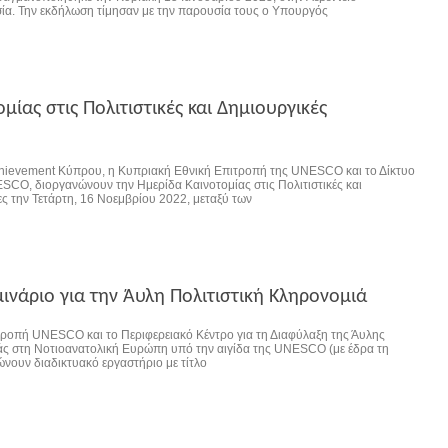
ία. Την εκδήλωση τίμησαν με την παρουσία τους ο Υπουργός
μίας στις Πολιτιστικές και Δημιουργικές
chievement Κύπρου, η Κυπριακή Εθνική Επιτροπή της UNESCO και το Δίκτυο
SCO, διοργανώνουν την Ημερίδα Καινοτομίας στις Πολιτιστικές και
ς την Τετάρτη, 16 Νοεμβρίου 2022, μεταξύ των
ινάριο για την Άυλη Πολιτιστική Κληρονομιά
ροπή UNESCO και το Περιφερειακό Κέντρο για τη Διαφύλαξη της Άυλης
άς στη Νοτιοανατολική Ευρώπη υπό την αιγίδα της UNESCO (με έδρα τη
νουν διαδικτυακό εργαστήριο με τίτλο