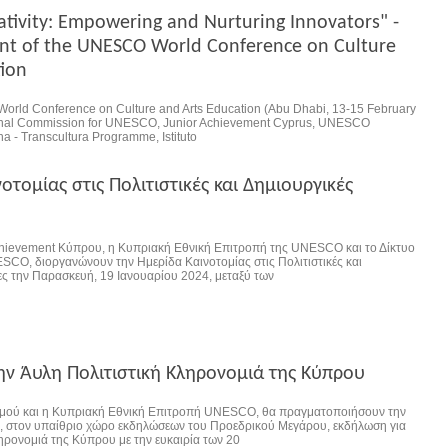
eativity: Empowering and Nurturing Innovators" -
vent of the UNESCO World Conference on Culture
tion
World Conference on Culture and Arts Education (Abu Dhabi, 13-15 February
ional Commission for UNESCO, Junior Achievement Cyprus, UNESCO
a - Transcultura Programme, Istituto
οτομίας στις Πολιτιστικές και Δημιουργικές
chievement Κύπρου, η Κυπριακή Εθνική Επιτροπή της UNESCO και το Δίκτυο
SCO, διοργανώνουν την Ημερίδα Καινοτομίας στις Πολιτιστικές και
ες την Παρασκευή, 19 Ιανουαρίου 2024, μεταξύ των
ην Άυλη Πολιτιστική Κληρονομιά της Κύπρου
σμού και η Κυπριακή Εθνική Επιτροπή UNESCO, θα πραγματοποιήσουν την
, στον υπαίθριο χώρο εκδηλώσεων του Προεδρικού Μεγάρου, εκδήλωση για
ηρονομιά της Κύπρου με την ευκαιρία των 20