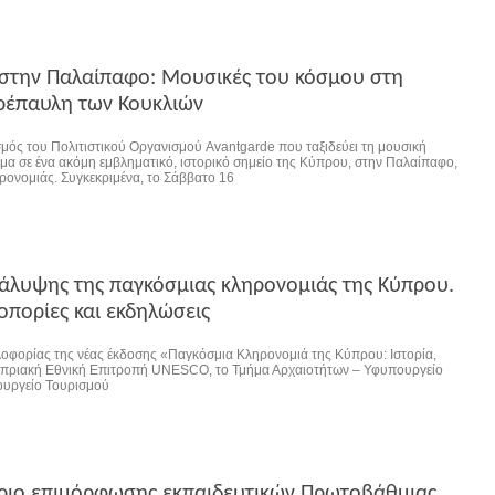
 στην Παλαίπαφο: Μουσικές του κόσμου στη
ρέπαυλη των Κουκλιών
σμός του Πολιτιστικού Οργανισμού Avantgarde που ταξιδεύει τη μουσική
ομα σε ένα ακόμη εμβληματικό, ιστορικό σημείο της Κύπρου, στην Παλαίπαφο,
ρονομιάς. Συγκεκριμένα, το Σάββατο 16
άλυψης της παγκόσμιας κληρονομιάς της Κύπρου.
οπορίες και εκδηλώσεις
κλοφορίας της νέας έκδοσης «Παγκόσμια Κληρονομιά της Κύπρου: Ιστορία,
υπριακή Εθνική Επιτροπή UNESCO, το Τμήμα Αρχαιοτήτων – Υφυπουργείο
ουργείο Τουρισμού
άριο επιμόρφωσης εκπαιδευτικών Πρωτοβάθμιας