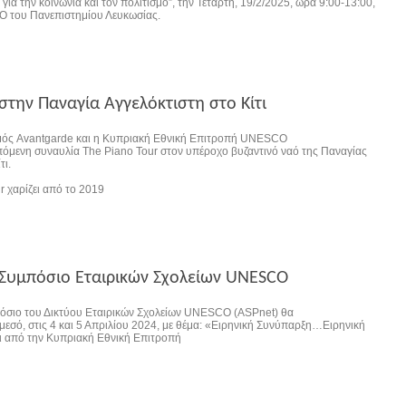
ια την κοινωνία και τον πολιτισμό”, την Τετάρτη, 19/2/2025, ώρα 9:00-13:00,
 του Πανεπιστημίου Λευκωσίας.
στην Παναγία Αγγελόκτιστη στο Κίτι
σμός Avantgarde και η Κυπριακή Εθνική Επιτροπή UNESCO
όμενη συναυλία The Piano Tour στον υπέροχο βυζαντινό ναό της Παναγίας
τι.
r χαρίζει από το 2019
Συμπόσιο Εταιρικών Σχολείων UNESCO
όσιο του Δικτύου Εταιρικών Σχολείων UNESCO (ASPnet) θα
μεσό, στις 4 και 5 Απριλίου 2024, με θέμα: «Ειρηνική Συνύπαρξη…Ειρηνική
ι από την Κυπριακή Εθνική Επιτροπή