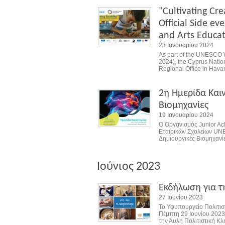
"Cultivating Cr
Official Side e
and Arts Educa
23 Ιανουαρίου 2024
As part of the UNESCO 
2024), the Cyprus Nat
Regional Office in Havan
2η Ημερίδα Καιν
Βιομηχανίες
19 Ιανουαρίου 2024
Ο Οργανισμός Junior A
Εταιρικών Σχολείων UNE
Δημιουργικές Βιομηχανί
Ιούνιος 2023
Εκδήλωση για τ
27 Ιουνίου 2023
Το Υφυπουργείο Πολιτι
Πέμπτη 29 Ιουνίου 2023
την Άυλη Πολιτιστική Κλ