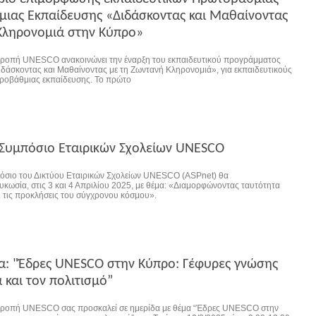
μιας Εκπαίδευσης «Διδάσκοντας και Μαθαίνοντας
Κληρονομιά στην Κύπρο»
τροπή UNESCO ανακοινώνει την έναρξη του εκπαιδευτικού προγράμματος
ιδάσκοντας και Μαθαίνοντας με τη Ζωντανή Κληρονομιά», για εκπαιδευτικούς
ροβάθμιας εκπαίδευσης. Το πρώτο
Συμπόσιο Εταιρικών Σχολείων UNESCO
όσιο του Δικτύου Εταιρικών Σχολείων UNESCO (ASPnet) θα
υκωσία, στις 3 και 4 Απριλίου 2025, με θέμα: «Διαμορφώνοντας ταυτότητα
 τις προκλήσεις του σύγχρονου κόσμου».
α: "Έδρες UNESCO στην Κύπρο: Γέφυρες γνώσης
α και τον πολιτισμό”
τροπή UNESCO σας προσκαλεί σε ημερίδα με θέμα “Έδρες UNESCO στην