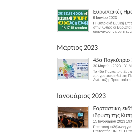
Ευρωπαϊκές Ημέρ
9 Ιουνίου 2023
Η Κυπριακή Εθνική Επι
στην Κύπρο οι Ευρωπαϊκέ
διοργάνωσης είναι η ευ
Μάρτιος 2023
45ο Παγκύπριο 
30 Μαρτίου 2023 - 31 Μ
Το 45ο Παγκύπριο Συμπ
πραγματοποιηθεί στη Πάφ
Ανάπτυξη, Προστασία κα
Ιανουάριος 2023
Εορταστική εκδ
ίδρυση της Κυπ
15 Ιανουαρίου 2023 19:
Επετειακή εκδήλωση για
Επιτροπής UNESCO, πρα