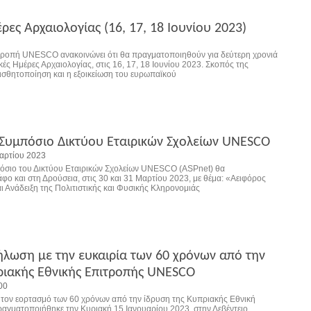
ες Αρχαιολογίας (16, 17, 18 Ιουνίου 2023)
τροπή UNESCO ανακοινώνει ότι θα πραγματοποιηθούν για δεύτερη χρονιά
ς Ημέρες Αρχαιολογίας, στις 16, 17, 18 Ιουνίου 2023. Σκοπός της
αισθητοποίηση και η εξοικείωση του ευρωπαϊκού
Συμπόσιο Δικτύου Εταιρικών Σχολείων UNESCO
αρτίου 2023
όσιο του Δικτύου Εταιρικών Σχολείων UNESCO (ASPnet) θα
ο και στη Δρούσεια, στις 30 και 31 Μαρτίου 2023, με θέμα: «Αειφόρος
ι Ανάδειξη της Πολιτιστικής και Φυσικής Κληρονομιάς
ήλωση με την ευκαιρία των 60 χρόνων από την
ριακής Εθνικής Επιτροπής UNESCO
00
 τον εορτασμό των 60 χρόνων από την ίδρυση της Κυπριακής Εθνική
γματοποιήθηκε την Κυριακή 15 Ιανουαρίου 2023, στην Λεβέντειο