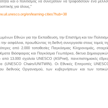
κότητα και ο πολιτισμός να συνεχίσουν να τροφοδοτούν ένα μέλλο
οπτικής για όλους.”
ww.uil.unesco.org/en/learning-cities?hub=38
ωμένων Εθνών για την Εκπαίδευση, την Επιστήμη και τον Πολιτισμ
 την ασφάλεια, προωθώντας τη διεθνή συνεργασία στους τομείς τη
σότερες από 2.000 τοποθεσίες Παγκόσμιας Κληρονομιάς, στοιχεί
οθέματα Βιόσφαιρας και Παγκόσμια Γεωπάρκα, δίκτυα Δημιουργικώ
από 13.000 σχολεία UNESCO (ASPnet), πανεπιστημιακές έδρες
ματα (UNESCO Chairs/UNITWIN). Οι Εθνικές Επιτροπές UNESC
ου διεθνούς Οργανισμού, των κυβερνήσεων και των τοπικώ