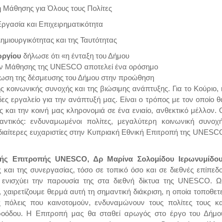
η Μάθησης για Όλους τους Πολίτες
ργασία και Επιχειρηματικότητα
ημιουργικότητας και της Ταυτότητας
ωργίου
δήλωσε ότι «η ένταξη του Δήμου
ων Μάθησης της UNESCO αποτελεί ένα ορόσημο
αίωση της δέσμευσης του Δήμου στην προώθηση
ης κοινωνικής συνοχής και της βιώσιμης ανάπτυξης. Για το Κούριο, 
ες εργαλείο για την ανάπτυξή μας. Είναι ο τρόπος με τον οποίο θ
ς και την κοινή μας κληρονομιά σε ένα ενιαίο, ανθεκτικό μέλλον. 
αντικός: ενδυναμωμένοι πολίτες, μεγαλύτερη κοινωνική συνοχή
 Ιδιαίτερες ευχαριστίες στην Κυπριακή Εθνική Επιτροπή της UNESC
κής Επιτροπής
UNESCO
, Δρ Μαρίνα Σολομίδου Ιερωνυμίδο
και της συνεργασίας, τόσο σε τοπικό όσο και σε διεθνές επίπεδο
ενισχύει την παρουσία της στα διεθνή δίκτυα της UNESCO. Ω
αιρετίζουμε θερμά αυτή τη σημαντική διάκριση, η οποία τοποθετε
 πόλεις που καινοτομούν, ενδυναμώνουν τους πολίτες τους κα
οόδου. Η Επιτροπή μας θα σταθεί αρωγός στο έργο του Δήμο