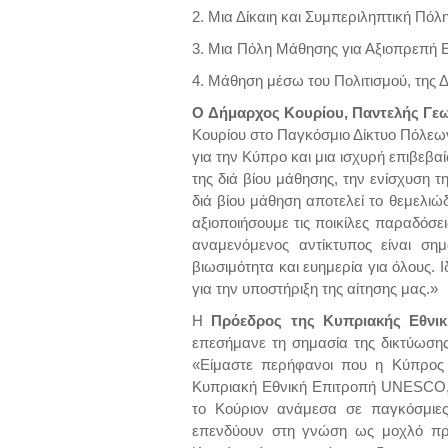
2. Μια Δίκαιη και Συμπεριληπτική Πόλ
3. Μια Πόλη Μάθησης για Αξιοπρεπή Ε
4. Μάθηση μέσω του Πολιτισμού, της Δ
O
Δήμαρχος Κουρίου, Παντελής Γε
Κουρίου στο Παγκόσμιο Δίκτυο Πόλε
για την Κύπρο και μια ισχυρή επιβεβ
της διά βίου μάθησης, την ενίσχυση τ
διά βίου μάθηση αποτελεί το θεμελιώδ
αξιοποιήσουμε τις ποικίλες παραδόσει
αναμενόμενος αντίκτυπος είναι σημ
βιωσιμότητα και ευημερία για όλους.
για την υποστήριξη της αίτησης μας.»
Η
Πρόεδρος της Κυπριακής Εθνι
επεσήμανε τη σημασία της δικτύωσης 
«Είμαστε περήφανοι που η Κύπρος 
Κυπριακή Εθνική Επιτροπή UNESCO, χ
το Κούριον ανάμεσα σε παγκόσμιες
επενδύουν στη γνώση ως μοχλό πρ