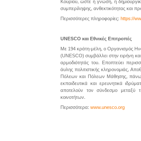
Κουρίου, ώστε η γνώση, η δημιουργι
συμπερίληψης, ανθεκτικότητας και προ
Περισσότερες πληροφορίες:
https://w
UNESCO
και Εθνικές Επιτροπές
Με 194 κράτη-μέλη, ο Οργανισμός Ην
(UNESCO) συμβάλλει στην ειρήνη και
αρμοδιότητάς του. Εποπτεύει περισ
άυλης πολιτιστικής κληρονομιάς, Απ
Πόλεων και Πόλεων Μάθησης, πάνω 
εκπαιδευτικά και ερευνητικά ιδρύ
αποτελούν τον σύνδεσμο μεταξύ τ
κοινοτήτων.
Περισσότερα:
www.unesco.org