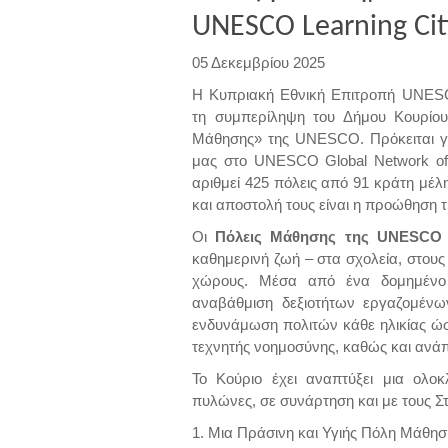
UNESCO Learning Cit
05 Δεκεμβρίου 2025
Η Κυπριακή Εθνική Επιτροπή UNESC
τη συμπερίληψη του Δήμου Κουρίο
Μάθησης» της UNESCO. Πρόκειται γ
μας στο UNESCO Global Network of L
αριθμεί 425 πόλεις από 91 κράτη μέλ
και αποστολή τους είναι η προώθηση τ
Οι
Πόλεις Μάθησης της
UNESCO
καθημερινή ζωή – στα σχολεία, στους 
χώρους. Μέσα από ένα δομημένο π
αναβάθμιση δεξιοτήτων εργαζομένω
ενδυνάμωση πολιτών κάθε ηλικίας ώστ
τεχνητής νοημοσύνης, καθώς και ανάπ
Το Κούριο έχει αναπτύξει μια ολοκ
πυλώνες, σε συνάρτηση και με τους Σ
1. Μια Πράσινη και Υγιής Πόλη Μάθησ