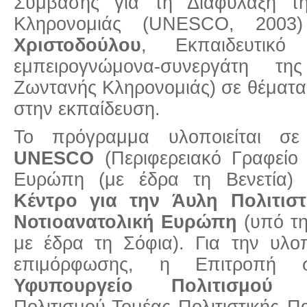
Σύμβασης για τη Διαφύλαξη τη
Κληρονομιάς (UNESCO, 200
Χριστοδούλου
, Εκπαιδευτικό
εμπειρογνώμονα-συνεργάτη 
Ζωντανής Κληρονομιάς) σε θέματα
στην εκπαίδευση.
Το πρόγραμμα υλοποιείται σε
UNESC
Ο
(Περιφερειακό Γραφεί
Ευρώπη (με έδρα τη Βενετία)
Κέντρο για την Άυλη Πολιτισ
Νοτιοανατολική Ευρώπη
(υπό τη
με έδρα τη Σόφια). Για την υλο
επιμόρφωσης, η Επιτροπή σ
Υφυπουργείο Πολιτισμού
(Τ
Πολιτισμού-Τομέας Πολιτιστικής Πα